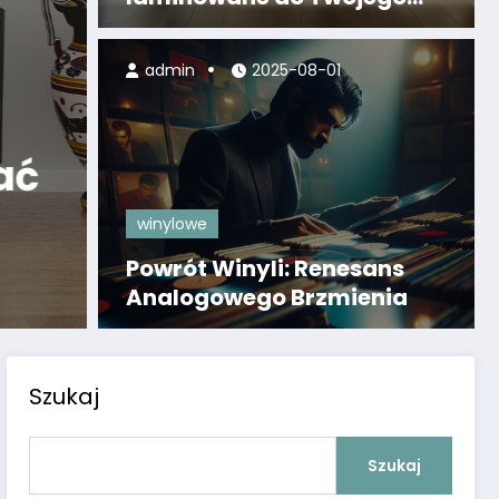
domu
admin
2025-08-01
Bez kategorii
beżowych 2026
Wkłady 
ory do domu
— jak w
winylowe
domu
Powrót Winyli: Renesans
Dowiedz się w
Analogowego Brzmienia
Szukaj
Szukaj