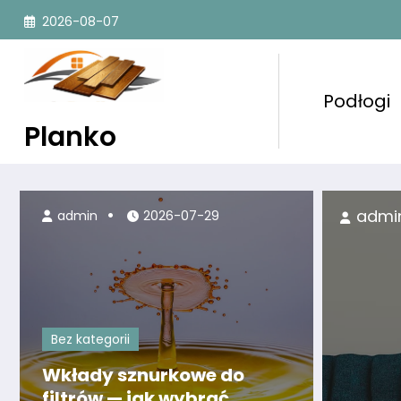
Przejdź
2026-08-07
do
treści
Podłogi
Planko
min
2026-07-19
admin
2026-07-29
Bez kategorii
Wkłady sznurkowe do
filtrów — jak wybrać