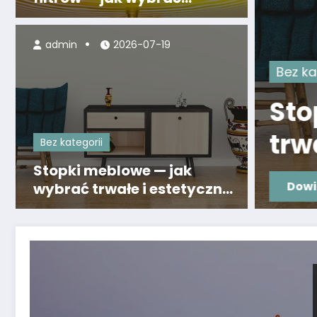
najlepszy dla domu
admin
2026-07-19
 kategorii
opki meblowe — jak wyb
wałe i estetyczne
Bez kategorii
związania
Stopki meblowe — jak
wiedz się więcej
wybrać trwałe i estetyczne
rozwiązania