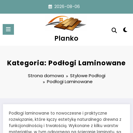
Przejdź
2026-08-06
do
treści
Planko
Kategoria: Podłogi Laminowane
Strona domowa
Stylowe Podłogi
Podłogi Laminowane
Podłogi laminowane to nowoczesne i praktyczne
rozwiązanie, które łączy estetykę naturalnego drewna z
funkcjonalnością i trwałością. Wykonane z kilku warstw
materiałów, w tym odpornego na ścieranie laminatu, są