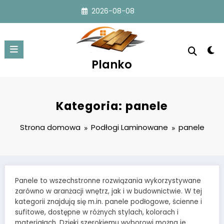
Przejdź
2026-08-08
do
treści
Planko
Kategoria: panele
Strona domowa
Podłogi Laminowane
panele
Panele to wszechstronne rozwiązania wykorzystywane
zarówno w aranżacji wnętrz, jak i w budownictwie. W tej
kategorii znajdują się m.in. panele podłogowe, ścienne i
sufitowe, dostępne w różnych stylach, kolorach i
materiałach. Dzięki szerokiemu wyborowi można je