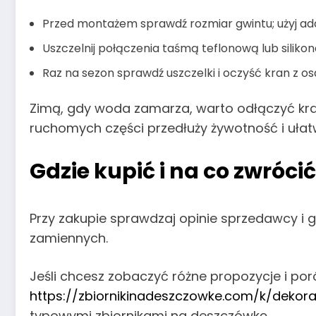
Przed montażem sprawdź rozmiar gwintu; użyj adap
Uszczelnij połączenia taśmą teflonową lub sili
Raz na sezon sprawdź uszczelki i oczyść kran z o
Zimą, gdy woda zamarza, warto odłączyć kra
ruchomych części przedłuży żywotność i ułat
Gdzie kupić i na co zwróc
Przy zakupie sprawdzaj opinie sprzedawcy i 
zamiennych.
Jeśli chcesz zobaczyć różne propozycje i po
https://zbiornikinadeszczowke.com/k/deko
typowymi zbiornikami na deszczówkę.