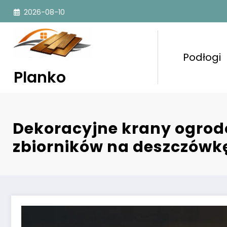
Przejdź
2026-08-10
do
treści
Podłogi
Planko
Dekoracyjne krany ogrod
zbiorników na deszczówk