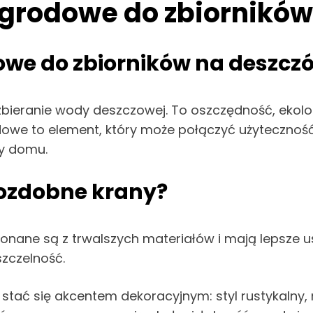
ogrodowe do zbiornikó
owe do zbiorników na deszcz
zbieranie wody deszczowej. To oszczędność, ekol
owe to element, który może połączyć użyteczność
zy domu.
 ozdobne krany?
onane są z trwalszych materiałów i mają lepsze us
szczelność.
ać się akcentem dekoracyjnym: styl rustykalny,