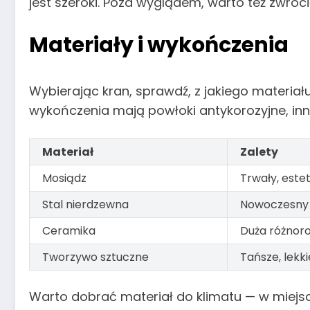
jest szeroki. Poza wyglądem, warto też zwró
Materiały i wykończenia
Wybierając kran, sprawdź, z jakiego materia
wykończenia mają powłoki antykorozyjne, inne
Materiał
Zalety
Mosiądz
Trwały, este
Stal nierdzewna
Nowoczesny 
Ceramika
Duża różnor
Tworzywo sztuczne
Tańsze, lekki
Warto dobrać materiał do klimatu — w miejs