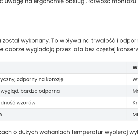
cić uwagę na ergonomię obsługi, łatwość montażu
łu został wykonany. To wpływa na trwałość i odpor
 dobrze wyglądają przez lata bez częstej konserw
W
tyczny, odporny na korozję
W
wygląd, bardzo odporna
Mo
odność wzorów
Kr
e
Mn
cach o dużych wahaniach temperatur wybieraj wyko