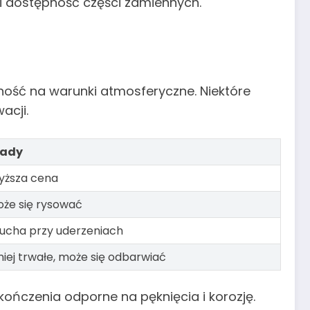
 i dostępność części zamiennych.
ność na warunki atmosferyczne. Niektóre
acji.
ady
yższa cena
że się rysować
ucha przy uderzeniach
iej trwałe, może się odbarwiać
ńczenia odporne na pęknięcia i korozję.