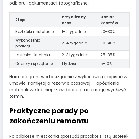
odbioru i dokumentacji fotograficznej.
Przybliżony
Udział
Etap
czas
kosztów
Rozbiórki i instalacje
1–2 tygodnie
20–30%
Wykończenia i
2–4 tygodnie
30–40%
podłogi
Łazienka i kuchnia
2–3 tygodnie
25–35%
Odbiory i sprzątanie
1 tydzień
5–10%
Harmonogram warto uzgodnić z wykonawcą i zapisać w
umowie. Pamiętaj o rezerwie czasowej — opóźnienia
materiałowe lub nieprzewidziane prace mogą wydłużyć
termin.
Praktyczne porady po
zakończeniu remontu
Po odbiorze mieszkania sporządź protokół z listą usterek