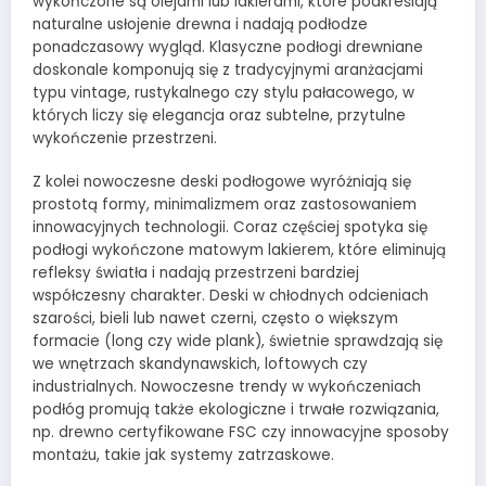
wykończone są olejami lub lakierami, które podkreślają
naturalne usłojenie drewna i nadają podłodze
ponadczasowy wygląd. Klasyczne podłogi drewniane
doskonale komponują się z tradycyjnymi aranżacjami
typu vintage, rustykalnego czy stylu pałacowego, w
których liczy się elegancja oraz subtelne, przytulne
wykończenie przestrzeni.
Z kolei nowoczesne deski podłogowe wyróżniają się
prostotą formy, minimalizmem oraz zastosowaniem
innowacyjnych technologii. Coraz częściej spotyka się
podłogi wykończone matowym lakierem, które eliminują
refleksy światła i nadają przestrzeni bardziej
współczesny charakter. Deski w chłodnych odcieniach
szarości, bieli lub nawet czerni, często o większym
formacie (long czy wide plank), świetnie sprawdzają się
we wnętrzach skandynawskich, loftowych czy
industrialnych. Nowoczesne trendy w wykończeniach
podłóg promują także ekologiczne i trwałe rozwiązania,
np. drewno certyfikowane FSC czy innowacyjne sposoby
montażu, takie jak systemy zatrzaskowe.