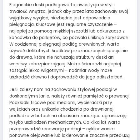
Eleganckie deski podłogowe to inwestycja w styl i
trwałość wnętrza, jednak aby przez lata zachowały swój
wyjątkowy wygląd, niezbędna jest odpowiednia
pielęgnacja. Kluczowe jest regularne czyszczenie –
najlepiej za pomocą miękkiej szczotki lub odkurzacza z
końcówką do parkietów, co pozwala uniknąć zarysowań.
W codziennej pielęgnacji podłóg drewnianych warto
używać delikatnych środków przeznaczonych specjalnie
do drewna, które nie naruszają struktury deski ani
warstwy zabezpieczającej. Mokre ściereczki najlepiej
zastąpić lekko wilgotnymi – nadmiar wody może
uszkodzić drewno i doprowadzić do jego odkształceń.
Jeśli zależy nam na zachowaniu stylowej podłogi w
doskonałym stanie, należy również pamiętać o prewencji.
Podkładki filcowe pod meblami, wycieraczki przy
wejściach oraz unikanie chodzenia po drewnianej
podłodze w butach na obcasach znacząco ograniczają
ryzyko uszkodzeń mechanicznych. Co kilka lat warto
przeprowadzić renowację podłogi – cyklinowanie i
ponowne olejowanie lub lakierowanie znacznie przedłużą