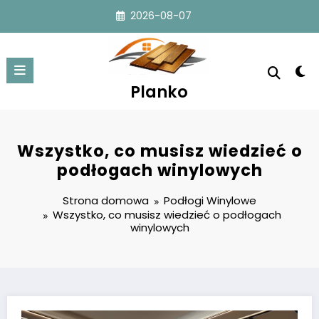
Przejdź
2026-08-07
do
treści
Planko
Wszystko, co musisz wiedzieć o
podłogach winylowych
Strona domowa
Podłogi Winylowe
Wszystko, co musisz wiedzieć o podłogach
winylowych