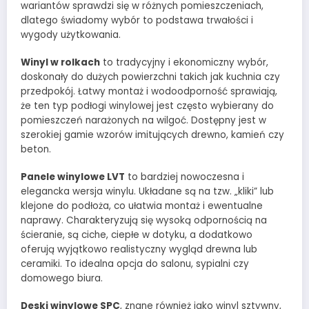
wariantów sprawdzi się w różnych pomieszczeniach,
dlatego świadomy wybór to podstawa trwałości i
wygody użytkowania.
Winyl w rolkach
to tradycyjny i ekonomiczny wybór,
doskonały do dużych powierzchni takich jak kuchnia czy
przedpokój. Łatwy montaż i wodoodporność sprawiają,
że ten typ podłogi winylowej jest często wybierany do
pomieszczeń narażonych na wilgoć. Dostępny jest w
szerokiej gamie wzorów imitujących drewno, kamień czy
beton.
Panele winylowe LVT
to bardziej nowoczesna i
elegancka wersja winylu. Układane są na tzw. „kliki” lub
klejone do podłoża, co ułatwia montaż i ewentualne
naprawy. Charakteryzują się wysoką odpornością na
ścieranie, są ciche, ciepłe w dotyku, a dodatkowo
oferują wyjątkowo realistyczny wygląd drewna lub
ceramiki. To idealna opcja do salonu, sypialni czy
domowego biura.
Deski winylowe SPC
, znane również jako winyl sztywny,