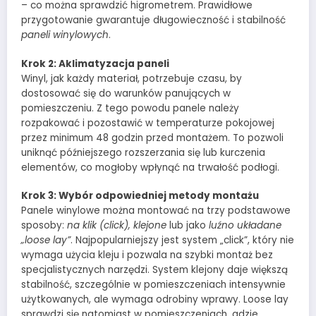
– co można sprawdzić higrometrem. Prawidłowe
przygotowanie gwarantuje długowieczność i stabilność
paneli winylowych
.
Krok 2: Aklimatyzacja paneli
Winyl, jak każdy materiał, potrzebuje czasu, by
dostosować się do warunków panujących w
pomieszczeniu. Z tego powodu panele należy
rozpakować i pozostawić w temperaturze pokojowej
przez minimum 48 godzin przed montażem. To pozwoli
uniknąć późniejszego rozszerzania się lub kurczenia
elementów, co mogłoby wpłynąć na trwałość podłogi.
Krok 3: Wybór odpowiedniej metody montażu
Panele winylowe można montować na trzy podstawowe
sposoby:
na klik (click), klejone
lub jako
luźno układane
„loose lay”
. Najpopularniejszy jest system „click”, który nie
wymaga użycia kleju i pozwala na szybki montaż bez
specjalistycznych narzędzi. System klejony daje większą
stabilność, szczególnie w pomieszczeniach intensywnie
użytkowanych, ale wymaga odrobiny wprawy. Loose lay
sprawdzi się natomiast w pomieszczeniach, gdzie