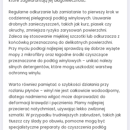
które zagwarantują jej długowieczność.
Regularne odkurzanie lub zamiatanie to pierwszy krok w
codziennej pielęgnacji podłóg winylowych. Usuwanie
drobnych zanieczyszczeń, takich jak kurz, piasek czy
okruchy, zmniejsza ryzyko zarysowań powierzchni.
Zaleca się stosowanie miękkiej szczotki lub odkurzacza z
końcówką przeznaczoną do delikatnych powierzchni.
Przy myciu podłogi najlepiej sprawdzą się dobrze wyżęte
mopy z mikrofibry oraz łagodne środki czyszczące
przeznaczone do podłóg winylowych – unikać należy
silnych detergentów, które mogą uszkodzić warstwę
ochronną winylu.
Warto również pamiętać o szybkości działania przy
rozlaniu płynów – winyl nie jest całkowicie wodoodporny,
dlatego nadmierna wilgoć może doprowadzić do
deformacji krawędzi i pęcznienia. Plamy najlepiej
przecierać natychmiast, używając lekko zwilżonej
szmatki. W przypadku trudniejszych zabrudzeń, takich jak
tłuszcz czy ślady po obuwiu, pomocne mogą być
specjalistyczne preparaty do czyszczenia podłóg