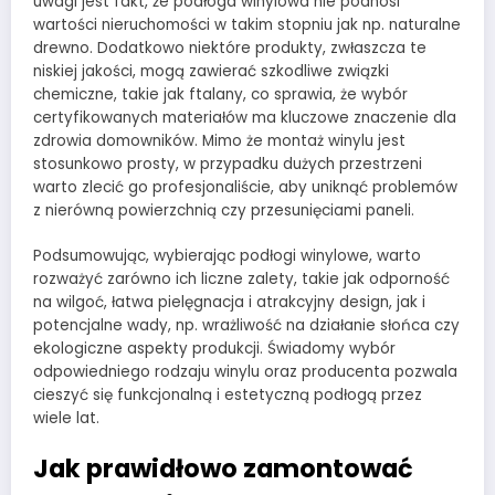
uwagi jest fakt, że podłoga winylowa nie podnosi
wartości nieruchomości w takim stopniu jak np. naturalne
drewno. Dodatkowo niektóre produkty, zwłaszcza te
niskiej jakości, mogą zawierać szkodliwe związki
chemiczne, takie jak ftalany, co sprawia, że wybór
certyfikowanych materiałów ma kluczowe znaczenie dla
zdrowia domowników. Mimo że montaż winylu jest
stosunkowo prosty, w przypadku dużych przestrzeni
warto zlecić go profesjonaliście, aby uniknąć problemów
z nierówną powierzchnią czy przesunięciami paneli.
Podsumowując, wybierając podłogi winylowe, warto
rozważyć zarówno ich liczne zalety, takie jak odporność
na wilgoć, łatwa pielęgnacja i atrakcyjny design, jak i
potencjalne wady, np. wrażliwość na działanie słońca czy
ekologiczne aspekty produkcji. Świadomy wybór
odpowiedniego rodzaju winylu oraz producenta pozwala
cieszyć się funkcjonalną i estetyczną podłogą przez
wiele lat.
Jak prawidłowo zamontować