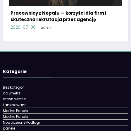
Jak wybrać test do wody i prawidłowo
irm i
odczytać wyniki
ę
2026-06-19
admin
Kategorie
Bez kategorii
do wnętrz
laminowane
Laminowane
Modne Panele
Modne Panele
Nowoczesne Podłogi
panele