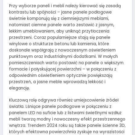
Przy wyborze paneli i mebli należy kierować się zasadą
kontrastu lub spójności – jasne panele podłogowe
świetnie komponują się z ciemniejszymi meblami,
natomiast ciemne panele warto zestawić z jasnym,
lekkim umeblowaniem, aby uniknąć przytłoczenia
przestrzeni. Coraz popularniejsze stają się panele
winylowe o strukturze betonu lub kamienia, które
doskonale współgrają z nowoczesnym oświetleniem
punktowym oraz industrialnymi dodatkami. W małych
pomieszczeniach warto postawić na panele o większym
formacie i połyskującej powierzchni – w połączeniu z
odpowiednim oświetleniem optycznie powiększają
przestrzeń, a jasne meble wprowadzą lekkość i
elegancję.
Kluczową rolę odgrywa również umiejscowienie źródeł
światła. Lśniące panele podłogowe w połączeniu z
panelem LED na suficie lub z listwami świetlnymi wzdłuż
mebli tworzą modny i nowoczesny efekt przestrzennego
wnętrza. Trendem 2024 roku są także panele ścienne 3D,
których efektowna powierzchnia zyskuje na wyrazistości