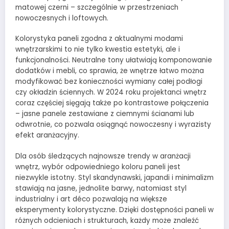
matowej czerni – szczególnie w przestrzeniach
nowoczesnych i loftowych.
Kolorystyka paneli zgodna z aktualnymi modami
wnętrzarskimi to nie tylko kwestia estetyki, ale i
funkcjonalności. Neutralne tony ułatwiają komponowanie
dodatków i mebli, co sprawia, że wnętrze łatwo można
modyfikować bez konieczności wymiany całej podłogi
czy okładzin ściennych. W 2024 roku projektanci wnętrz
coraz częściej sięgają także po kontrastowe połączenia
– jasne panele zestawiane z ciemnymi ścianami lub
odwrotnie, co pozwala osiągnąć nowoczesny i wyrazisty
efekt aranżacyjny.
Dla osób śledzących najnowsze trendy w aranżacji
wnętrz, wybór odpowiedniego koloru paneli jest
niezwykle istotny. Styl skandynawski, japandi i minimalizm
stawiają na jasne, jednolite barwy, natomiast styl
industrialny i art déco pozwalają na większe
eksperymenty kolorystyczne. Dzięki dostępności paneli w
różnych odcieniach i strukturach, każdy może znaleźć