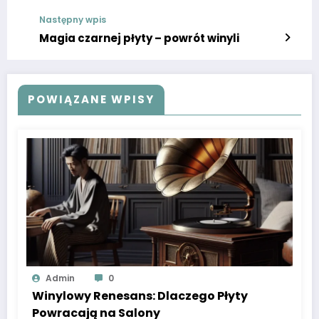
Następny wpis
Magia czarnej płyty – powrót winyli
POWIĄZANE WPISY
Admin
0
Winylowy Renesans: Dlaczego Płyty
Powracają na Salony