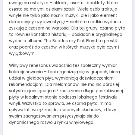
uwagę na estetykę – okładki, insertu i booklety, które
często są małymi dziełami sztuki. Wiele osób traktuje
winyle nie tylko jako nośnik muzyki, ale i jako element
dekoracyjny czy inwestycję – niektóre rzadkie wydania
zyskują z czasem na wartości. Dla tej grupy, czarna płyta
to również kontakt z historią – posiadanie oryginalnego
wydania albumu The Beatles czy Pink Floyd to prestiż
oraz podróż do czasów, w których muzyka była czymś
wyjątkowym.
Winylowy renesans uwidacznia też społeczny wymiar
kolekcjonowania – fani organizują się w grupach, biorą
udział w giełdach płyt, wymieniają doświadczeniami i
rekomendacjami. Dla melomanów, nie ma nic bardziej
satysfakcjonującego niż znalezienie długo poszukiwanej
płyty w idealnym stanie podczas lokalnego festiwalu
winyli. Wszystko to sprawia, że czarna płyta, mimo
upływu lat, wciąż znajduje wiernych słuchaczy, którzy
swoim zaangażowaniem przyczyniają się do
dynamicznego rozwoju rynku winylowego.