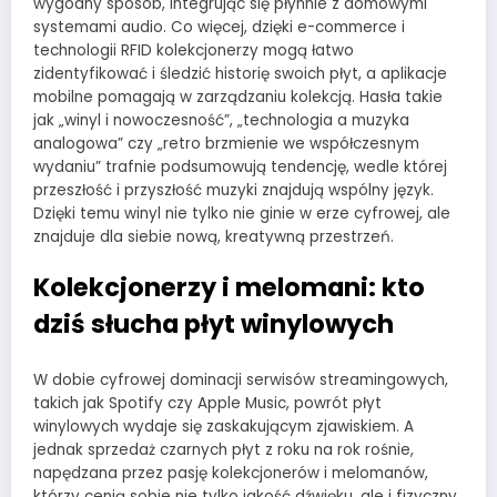
wygodny sposób, integrując się płynnie z domowymi
systemami audio. Co więcej, dzięki e-commerce i
technologii RFID kolekcjonerzy mogą łatwo
zidentyfikować i śledzić historię swoich płyt, a aplikacje
mobilne pomagają w zarządzaniu kolekcją. Hasła takie
jak „winyl i nowoczesność”, „technologia a muzyka
analogowa” czy „retro brzmienie we współczesnym
wydaniu” trafnie podsumowują tendencję, wedle której
przeszłość i przyszłość muzyki znajdują wspólny język.
Dzięki temu winyl nie tylko nie ginie w erze cyfrowej, ale
znajduje dla siebie nową, kreatywną przestrzeń.
Kolekcjonerzy i melomani: kto
dziś słucha płyt winylowych
W dobie cyfrowej dominacji serwisów streamingowych,
takich jak Spotify czy Apple Music, powrót płyt
winylowych wydaje się zaskakującym zjawiskiem. A
jednak sprzedaż czarnych płyt z roku na rok rośnie,
napędzana przez pasję kolekcjonerów i melomanów,
którzy cenią sobie nie tylko jakość dźwięku, ale i fizyczny