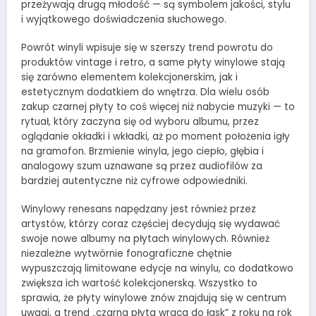
przeżywają drugą młodość — są symbolem jakości, stylu
i wyjątkowego doświadczenia słuchowego.
Powrót winyli wpisuje się w szerszy trend powrotu do
produktów vintage i retro, a same płyty winylowe stają
się zarówno elementem kolekcjonerskim, jak i
estetycznym dodatkiem do wnętrza. Dla wielu osób
zakup czarnej płyty to coś więcej niż nabycie muzyki — to
rytuał, który zaczyna się od wyboru albumu, przez
oglądanie okładki i wkładki, aż po moment położenia igły
na gramofon. Brzmienie winyla, jego ciepło, głębia i
analogowy szum uznawane są przez audiofilów za
bardziej autentyczne niż cyfrowe odpowiedniki.
Winylowy renesans napędzany jest również przez
artystów, którzy coraz częściej decydują się wydawać
swoje nowe albumy na płytach winylowych. Również
niezależne wytwórnie fonograficzne chętnie
wypuszczają limitowane edycje na winylu, co dodatkowo
zwiększa ich wartość kolekcjonerską. Wszystko to
sprawia, że płyty winylowe znów znajdują się w centrum
uwagi, a trend „czarna płyta wraca do łask” z roku na rok