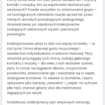
kontakt z muzyką. Kim są współcześni słuchacze płyt
winylowych? Przede wszystkim to zróżnicowana grupa –
od nostalgicznych miłośników muzyki sprzed lat, przez
młodych dorosłych poszukujących analogowego
doświadczenia, po zapalonych kolekcjonerów
szukających unikatowych wydań i pierwszych
pressingów.
Kolekcjonowanie winyli to dziś coś więcej niż hobby – to
styl życia, forma ekspresji gustu muzycznego i
świadectwo indywidualizmu w kulturze masowej. Płyty
winylowe przyciągają tych, którzy szukają głębszego
kontaktu z muzyką – dla wielu z nich słuchanie czarnej
płyty to rytuał: wyciągnięcie albumu, oczyszczenie
powierzchni, umieszczenie igły i wsłuchanie się w ciepłe,
analogowe brzmienie. To właśnie to brzmienie, często
opisywane jako bardziej „naturalne” i „ciepłe” niż cyfrowe
pliki mp3, stanowi główny atut dla melomanów
sięgających po winyle.
Dodatkowo, kolekcjonerzy płyt winylowych zwracają