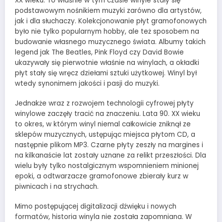
XX wieku. To właśnie w tym czasie winyle stały się
podstawowym nośnikiem muzyki zarówno dla artystów,
jak i dla słuchaczy. Kolekcjonowanie płyt gramofonowych
było nie tylko popularnym hobby, ale też sposobem na
budowanie własnego muzycznego świata. Albumy takich
legend jak The Beatles, Pink Floyd czy David Bowie
ukazywały się pierwotnie właśnie na winylach, a okładki
płyt stały się wręcz dziełami sztuki użytkowej. Winyl był
wtedy synonimem jakości i pasji do muzyki.
Jednakże wraz z rozwojem technologii cyfrowej płyty
winylowe zaczęły tracić na znaczeniu. Lata 90. XX wieku
to okres, w którym winyl niemal całkowicie zniknął ze
sklepów muzycznych, ustępując miejsca płytom CD, a
następnie plikom MP3. Czarne płyty zeszły na margines i
na kilkanaście lat zostały uznane za relikt przeszłości. Dla
wielu były tylko nostalgicznym wspomnieniem minionej
epoki, a odtwarzacze gramofonowe zbierały kurz w
piwnicach i na strychach.
Mimo postępującej digitalizacji dźwięku i nowych
formatów, historia winyla nie została zapomniana. W