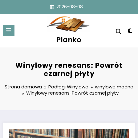
Przejdź
2026-08-08
do
treści
Planko
Winylowy renesans: Powrót
czarnej płyty
Strona domowa
Podłogi Winylowe
winylowe modne
Winylowy renesans: Powrót czarnej płyty