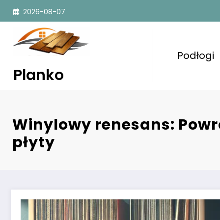
Przejdź
2026-08-07
do
treści
Podłogi
Planko
Winylowy renesans: Powr
płyty