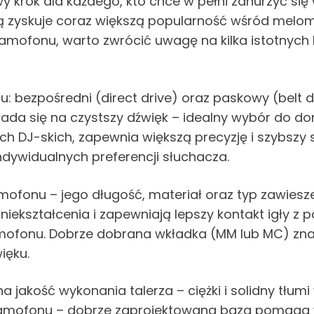
krok dla każdego, kto chce w pełni zanurzyć się
ą zyskuje coraz większą popularność wśród melom
ramofonu, warto zwrócić uwagę na kilka istotnych 
u: bezpośredni (direct drive) oraz paskowy (bel
zekłada się na czystszy dźwięk – idealny wybór do 
 DJ-skich, zapewnia większą precyzję i szybszy s
indywidualnych preferencji słuchacza.
mofonu – jego długość, materiał oraz typ zawiesz
zniekształcenia i zapewniają lepszy kontakt igły z 
fonu. Dobrze dobrana wkładka (MM lub MC) znac
ięku.
akość wykonania talerza – ciężki i solidny tłumi w
gramofonu – dobrze zaprojektowana baza pomaga 