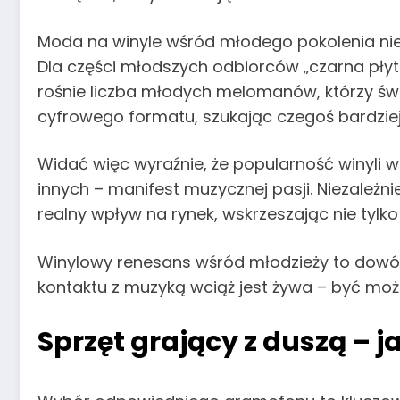
Moda na winyle wśród młodego pokolenia nie 
Dla części młodszych odbiorców „czarna płyta
rośnie liczba młodych melomanów, którzy ś
cyfrowego formatu, szukając czegoś bardziej
Widać więc wyraźnie, że popularność winyli wśr
innych – manifest muzycznej pasji. Niezależ
realny wpływ na rynek, wskrzeszając nie tylk
Winylowy renesans wśród młodzieży to dowód
kontaktu z muzyką wciąż jest żywa – być może 
Sprzęt grający z duszą –