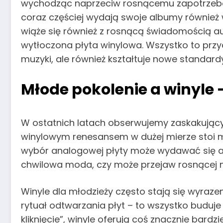
wychodząc naprzeciw rosnącemu zapotrzebowani
coraz częściej wydają swoje albumy również
wiąże się również z rosnącą świadomością audi
wytłoczona płyta winylowa. Wszystko to prz
muzyki, ale również kształtuje nowe standard
Młode pokolenie a winyl
W ostatnich latach obserwujemy zaskakujący 
winylowym renesansem w dużej mierze stoi m
wybór analogowej płyty może wydawać się arch
chwilowa moda, czy może przejaw rosnącej
Winyle dla młodzieży często stają się wyrazem
rytuał odtwarzania płyt – to wszystko buduj
kliknięcie”, winyle oferują coś znacznie bard