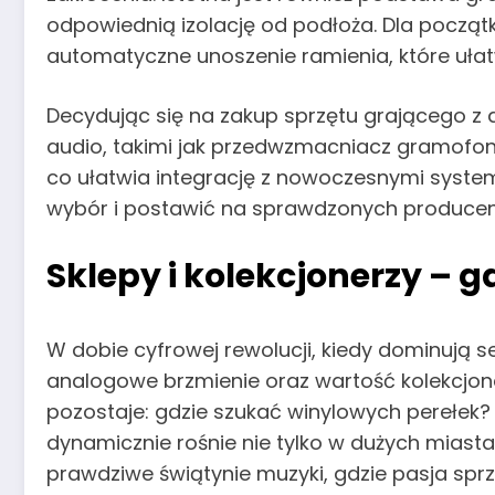
odpowiednią izolację od podłoża. Dla począt
automatyczne unoszenie ramienia, które ułat
Decydując się na zakup sprzętu grającego z
audio, takimi jak przedwzmacniacz gramof
co ułatwia integrację z nowoczesnymi system
wybór i postawić na sprawdzonych producentó
Sklepy i kolekcjonerzy – 
W dobie cyfrowej rewolucji, kiedy dominują s
analogowe brzmienie oraz wartość kolekcjone
pozostaje: gdzie szukać winylowych perełek? 
dynamicznie rośnie nie tylko w dużych miastac
prawdziwe świątynie muzyki, gdzie pasja spr