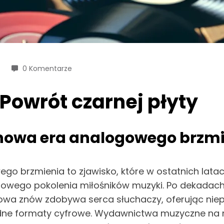
0 Komentarze
Powrót czarnej płyty
 nowa era analogowego brzm
ego brzmienia to zjawisko, które w ostatnich lat
owego pokolenia miłośników muzyki. Po dekadach 
gowa znów zdobywa serca słuchaczy, oferując niep
adne formaty cyfrowe. Wydawnictwa muzyczne na n