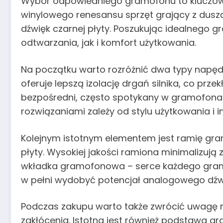
Wybór odpowiedniego gramofonu to kluczowy 
winylowego renesansu sprzęt grający z dusz
dźwięk czarnej płyty. Poszukując idealnego g
odtwarzania, jak i komfort użytkowania.
Na początku warto rozróżnić dwa typy napęd
oferuje lepszą izolację drgań silnika, co pr
bezpośredni, często spotykany w gramofonach
rozwiązaniami zależy od stylu użytkowania i 
Kolejnym istotnym elementem jest ramię gra
płyty. Wysokiej jakości ramiona minimalizują 
wkładka gramofonowa – serce każdego gramo
w pełni wydobyć potencjał analogowego dźw
Podczas zakupu warto także zwrócić uwagę na j
zakłócenia. Istotna jest również podstawa 