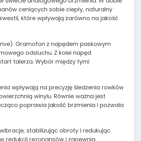
 w świecie analogowego brzmienia. W dobie
anów ceniących sobie ciepły, naturalny
kwestii, które wpływają zarówno na jakość
t drive). Gramofon z napędem paskowym
domowego odsłuchu. Z kolei napęd
tart talerza. Wybór między tymi
enia wpływają na precyzję śledzenia rowków
powierzchnią winylu. Równie ważna jest
ząco poprawia jakość brzmienia i pozwala
ibracje, stabilizując obroty i redukując
w redukcji rezonansów i zapewnia