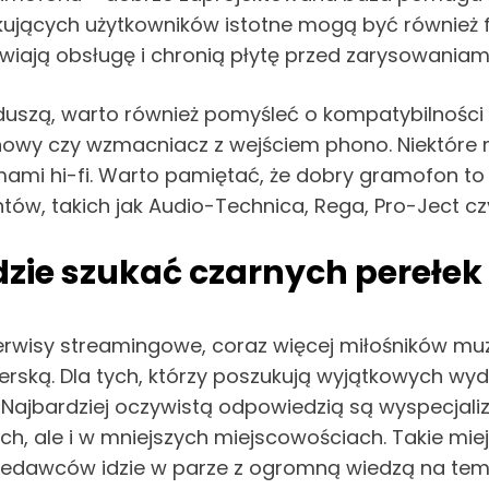
kujących użytkowników istotne mogą być również f
wiają obsługę i chronią płytę przed zarysowaniami
 duszą, warto również pomyśleć o kompatybilnośc
onowy czy wzmacniacz z wejściem phono. Niektó
ami hi-fi. Warto pamiętać, że dobry gramofon to 
w, takich jak Audio-Technica, Rega, Pro-Ject cz
gdzie szukać czarnych perełek
erwisy streamingowe, coraz więcej miłośników muz
rską. Dla tych, którzy poszukują wyjątkowych wy
Najbardziej oczywistą odpowiedzią są wyspecjaliz
h, ale i w mniejszych miejscowościach. Takie miejs
zedawców idzie w parze z ogromną wiedzą na temat