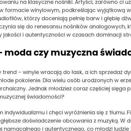
u na klasyczne nośniki. Artyści, zarówno ci uznan
 w formacie winylowym, podkreślając wyjątkową wa
ofilów, którzy doceniają pełnię barw i głębię dźw
yczynia się do renesansu nośników analogowych, k
y jakości i autentyczności w czasach dominacji st
e – moda czy muzyczna świa
trend – winyle wracają do łask, a ich sprzedaż dy
łode pokolenie. Dla wielu osób urodzonych w erz
aiczny. Jednak młodzież coraz częściej sięga po 
 muzycznej świadomości?
 indywidualizmu i chęci wyróżnienia się z tłumu. F
e głębsze doświadczenie obcowania z muzyką. W dob
ziej namacalnego i autentycznego, co młodzi ludzi