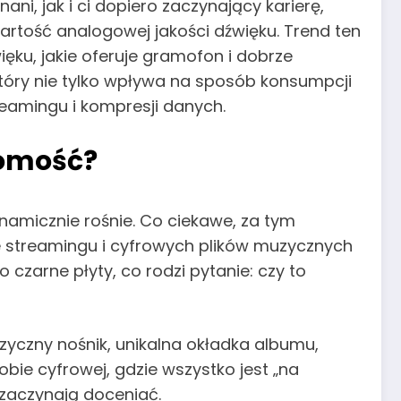
i, jak i ci dopiero zaczynający karierę,
rtość analogowej jakości dźwięku. Trend ten
ięku, jakie oferuje gramofon i dobrze
tóry nie tylko wpływa na sposób konsumpcji
reamingu i kompresji danych.
domość?
namicznie rośnie. Co ciekawe, za tym
e streamingu i cyfrowych plików muzycznych
czarne płyty, co rodzi pytanie: czy to
izyczny nośnik, unikalna okładka albumu,
ie cyfrowej, gdzie wszystko jest „na
e zaczynają doceniać.